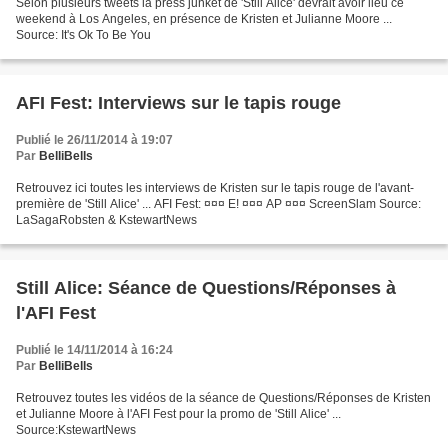
Selon plusieurs tweets la press junket de 'Still Alice' devrait avoir lieu ce
weekend à Los Angeles, en présence de Kristen et Julianne Moore ...
Source: It's Ok To Be You
AFI Fest: Interviews sur le tapis rouge
Publié le 26/11/2014 à 19:07
Par
BelliBells
Retrouvez ici toutes les interviews de Kristen sur le tapis rouge de l'avant-
première de 'Still Alice' ... AFI Fest: ¤¤¤ E! ¤¤¤ AP ¤¤¤ ScreenSlam Source:
LaSagaRobsten & KstewartNews
Still Alice: Séance de Questions/Réponses à
l'AFI Fest
Publié le 14/11/2014 à 16:24
Par
BelliBells
Retrouvez toutes les vidéos de la séance de Questions/Réponses de Kristen
et Julianne Moore à l'AFI Fest pour la promo de 'Still Alice' ...
Source:KstewartNews