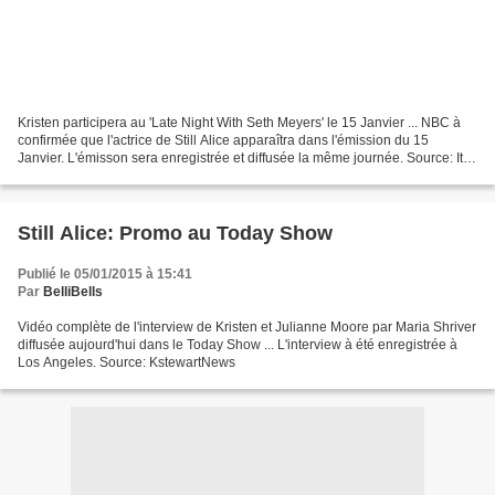
Kristen participera au 'Late Night With Seth Meyers' le 15 Janvier ... NBC à
confirmée que l'actrice de Still Alice apparaîtra dans l'émission du 15
Janvier. L'émisson sera enregistrée et diffusée la même journée. Source: It's
Ok To Be You.
Still Alice: Promo au Today Show
Publié le 05/01/2015 à 15:41
Par
BelliBells
Vidéo complète de l'interview de Kristen et Julianne Moore par Maria Shriver
diffusée aujourd'hui dans le Today Show ... L'interview à été enregistrée à
Los Angeles. Source: KstewartNews