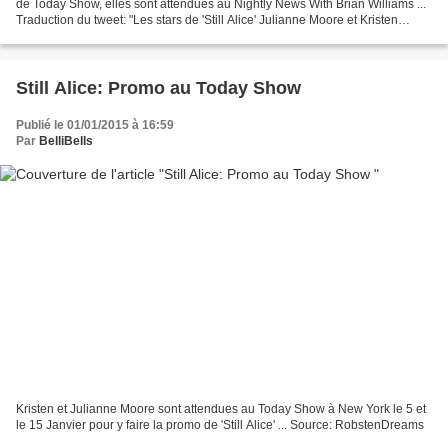
de Today Show, elles sont attendues au Nightly News With Brian Williams ...
Traduction du tweet: "Les stars de 'Still Alice' Julianne Moore et Kristen
Stewart feront une apparition...
Still Alice: Promo au Today Show
Publié le 01/01/2015 à 16:59
Par
BelliBells
Kristen et Julianne Moore sont attendues au Today Show à New York le 5 et
le 15 Janvier pour y faire la promo de 'Still Alice' ... Source: RobstenDreams