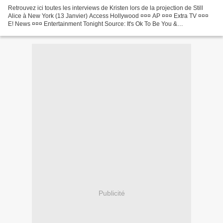
Retrouvez ici toutes les interviews de Kristen lors de la projection de Still
Alice à New York (13 Janvier) Access Hollywood ¤¤¤ AP ¤¤¤ Extra TV ¤¤¤
E! News ¤¤¤ Entertainment Tonight Source: It's Ok To Be You &
KstewartFans
Publicité