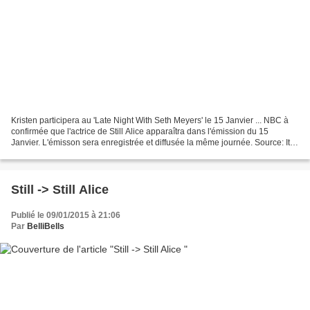
Kristen participera au 'Late Night With Seth Meyers' le 15 Janvier ... NBC à
confirmée que l'actrice de Still Alice apparaîtra dans l'émission du 15
Janvier. L'émisson sera enregistrée et diffusée la même journée. Source: It's
Ok To Be You.
Still -> Still Alice
Publié le 09/01/2015 à 21:06
Par
BelliBells