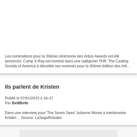
Les nominations pour la 30ème cérémonie des Artios Awards ont été
annoncés. Camp X-Ray est nominé dans une catégorie! THR: The Casting
Society of America à dévoilée ses nominés pour la 30ème édition des Artios
Awards, qui honorent la réussite des casting...
Ils parlent de Kristen
Publié le 07/01/2015 à 16:37
Par
BelliBells
Dans une interview pour 'The Seven Sees' Julianne Moore à mentionnée
Kristen ... Source: LaSagaRobsten