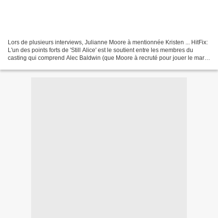
Lors de plusieurs interviews, Julianne Moore à mentionnée Kristen ... HitFix:
L'un des points forts de 'Still Alice' est le soutient entre les membres du
casting qui comprend Alec Baldwin (que Moore à recruté pour jouer le mari
d'Alice), Kate Bosworth,...