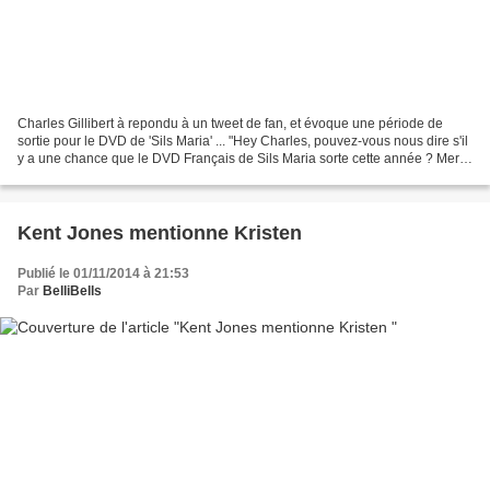
Charles Gillibert à repondu à un tweet de fan, et évoque une période de
sortie pour le DVD de 'Sils Maria' ... "Hey Charles, pouvez-vous nous dire s'il
y a une chance que le DVD Français de Sils Maria sorte cette année ? Merci
:)" "La sortie du DVD Français...
Kent Jones mentionne Kristen
Publié le 01/11/2014 à 21:53
Par
BelliBells