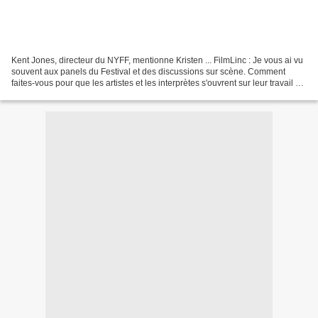
Kent Jones, directeur du NYFF, mentionne Kristen ... FilmLinc : Je vous ai vu
souvent aux panels du Festival et des discussions sur scène. Comment
faites-vous pour que les artistes et les interprètes s'ouvrent sur leur travail ?
Kent Jones : Vous savez,...