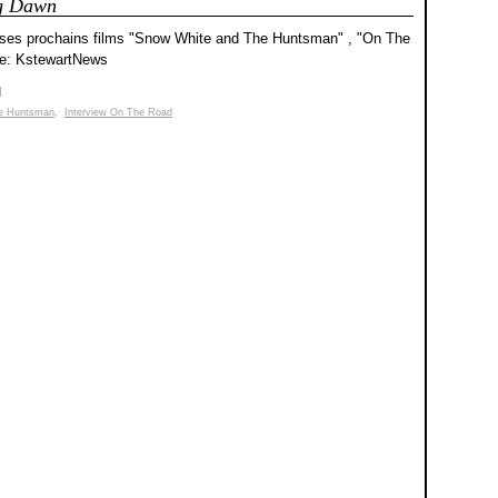
g Dawn
ur ses prochains films "Snow White and The Huntsman" , "On The
ce: KstewartNews
]
he Huntsman
,
Interview On The Road