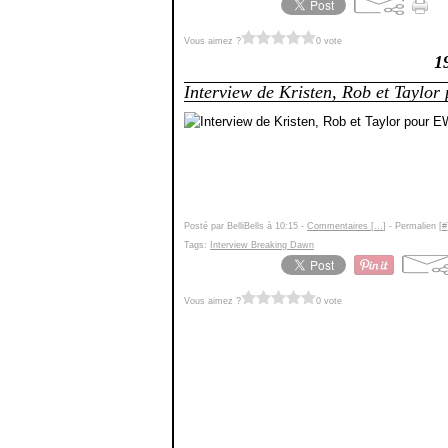
Vous aimez ?
0 vote
1
Interview de Kristen, Rob et Taylo
Posté par BelliBells à 10:15 -
Commentaires [
…
]
- Permalien [
#
Tags:
Interview Breaking Dawn
Vous aimez ?
0 vote