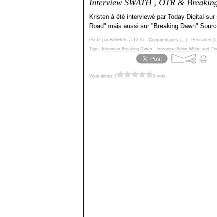
Interview SWATH , OTR & Breakin
Kristen à été interviewé par Today Digital s
Road" mais aussi sur "Breaking Dawn" Sour
Posté par BelliBells à 12:35 -
Commentaires [
…
]
- Permalien [
#
Tags:
Interview Breaking Dawn
,
Interview Snow White and T
Vous aimez ?
0 vote