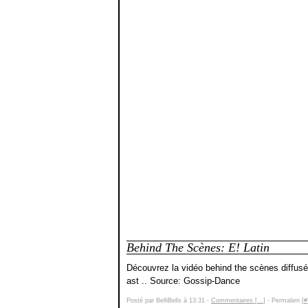
Behind The Scènes: E! Latin
Découvrez la vidéo behind the scènes diffusé
ast .. Source: Gossip-Dance
Posté par BelliBells à 13:31 -
Commentaires [
…
]
- Permalien [
#