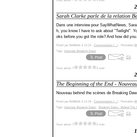
Vous aimez ?
0 vote
2
Sarah Clarke parle de la relation B
Dans une interview pour SayWhatNews, Sarah 
h, you know I have to ask about "Twilight". 
oks before you got the role? And how did you.
Posté par BelliBells à 13:23 -
Commentaires [
…
]
- Permalien [
#
Tags:
Interview Breaking Dawn
Vous aimez ?
0 vote
2
The Beginning of the End - Nouvea
Nouveau behind the scènes de Breaking Daw
Posté par BelliBells à 13:18 -
Commentaires [
…
]
- Permalien [
#
Tags:
Interview Breaking Dawn
,
Breaking Dawn - Behind The
Vous aimez ?
0 vote
1