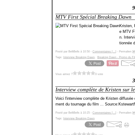
9
MTV First Spécial Breaking Dawn
Kristen,
e MTV Fi
n. Inter
tionnée 
Posté par BelliBells à 10:50 -
Commentaires [
…
]
- Permalien [
#
Tags:
Interview Breaking Dawn
,
Breaking Dawn - Promo du Fi
Vous aimez ?
0 vote
3
Interview complète de Kristen sur l
Voici l'interview complète de Kristen diffus
ment du tournage du film ... Source:Kstewar
Posté par BelliBells à 10:25 -
Commentaires [
…
]
- Permalien [
#
Tags:
Interview Breaking Dawn