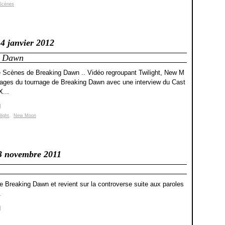
 Scènes
4 janvier 2012
g Dawn
 Scènes de Breaking Dawn .. Vidéo regroupant Twilight, New M
mages du tournage de Breaking Dawn avec une interview du Cast
...
]
light
,
New Moon
3 novembre 2011
e Breaking Dawn et revient sur la controverse suite aux paroles
.
]