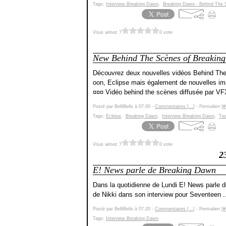
Tags:
Interview Breaking Dawn
,
Breaking Dawn - Behind The
Vous aimez ?
0 vote
New Behind The Scènes of Breakin
Découvrez deux nouvelles vidéos Behind The
oon, Eclipse mais également de nouvelles i
¤¤¤ Vidéo behind the scènes diffusée par VFX
Posté par BelliBells à 07:00 -
Commentaires [
…
]
- Permalien [
#
Tags:
Eclipse
,
Breaking Dawn
,
Interview Breaking Dawn
,
Twi
Vous aimez ?
0 vote
2
E! News parle de Breaking Dawn
Dans la quotidienne de Lundi E! News parle d
de Nikki dans son interview pour Seventeen .
Posté par BelliBells à 07:20 -
Commentaires [
…
]
- Permalien [
#
Tags:
Interview Breaking Dawn