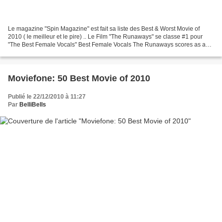
Le magazine "Spin Magazine" est fait sa liste des Best & Worst Movie of
2010 ( le meilleur et le pire) .. Le Film "The Runaways" se classe #1 pour
"The Best Female Vocals" Best Female Vocals The Runaways scores as a
rock biopic not by subverting the genre...
Moviefone: 50 Best Movie of 2010
Publié le 22/12/2010 à 11:27
Par
BelliBells