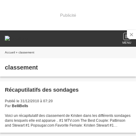
Publicité
MENU
Accueil
» classement
classement
Récaputilatifs des sondages
Publié le 31/12/2010 à 07:20
Par
BelliBells
Voici un récapitulatif des classement de Kristen dans les différents sondages
dans lesquels elle est apparue .. #1 MTV.com The Best Couple: Pattinson
and Stewart #1 Popsugar.com Favorite Female: Kristen Stewart #1
Popsugar.com Sexiest Couple: Pattinson...