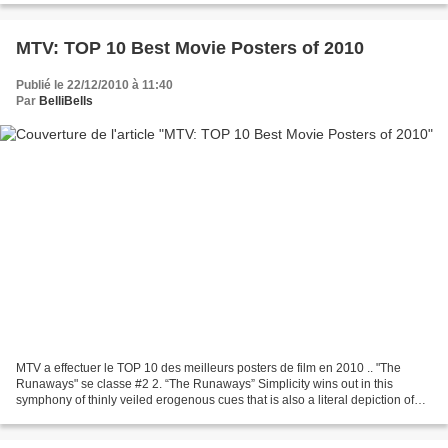
MTV: TOP 10 Best Movie Posters of 2010
Publié le 22/12/2010 à 11:40
Par
BelliBells
MTV a effectuer le TOP 10 des meilleurs posters de film en 2010 .. "The
Runaways" se classe #2 2. “The Runaways” Simplicity wins out in this
symphony of thinly veiled erogenous cues that is also a literal depiction of
the Runaways’ hit song “Cherry Bomb.”...