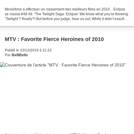
Moviefone a effectuer un classement des meilleurs films en 2010 .. Eclipse
se classe #49 49. ‘The Twilight Saga: Eclipse’ We know what you’re thinking:
‘Twilight’? Really?! But before you judge, hear us out: While it didn’t exactly
reinvent ‘Citizen Kane,’...
MTV : Favorite Fierce Heroines of 2010
Publié le 22/12/2010 à 11:22
Par
BelliBells