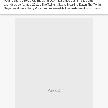
Pour le site Metro.Co.Uk, Breaking Dawn fait partie des films les plus
attendues de l'année 2011 .. The Twilight Saga: Breaking Dawn The Twilight
Saga has done a Harry Potter and released its final instalment in two parts.
The first one is out in 2011...
Publicité