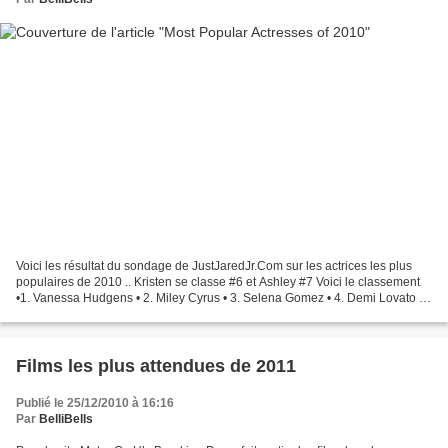
Voici les résultat du sondage de JustJaredJr.Com sur les actrices les plus
populaires de 2010 .. Kristen se classe #6 et Ashley #7 Voici le classement
•1. Vanessa Hudgens • 2. Miley Cyrus • 3. Selena Gomez • 4. Demi Lovato •
5. Ashley Tisdale • 6. Kristen...
Films les plus attendues de 2011
Publié le 25/12/2010 à 16:16
Par
BelliBells