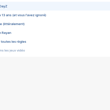
 DayZ
 a 13 ans (et vous l'avez ignoré)
e (littéralement)
im Rayan
 toutes les règles
s les jeux vidéo
us choquant de Rockstar ? - Le scandale BULLY
e plus moche de Steam
du RÊVE tourne au CAUCHEMAR
pendant 8 heures
it… à tort
umiliés par un jeu vidéo