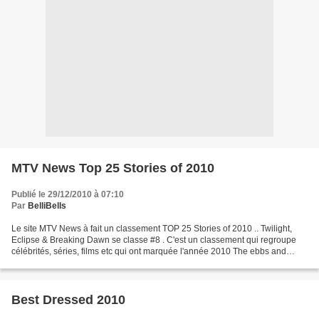
MTV News Top 25 Stories of 2010
Publié le 29/12/2010 à 07:10
Par
BelliBells
Le site MTV News à fait un classement TOP 25 Stories of 2010 .. Twilight,
Eclipse & Breaking Dawn se classe #8 . C'est un classement qui regroupe
célébrités, séries, films etc qui ont marquée l'année 2010 The ebbs and
flows of the news cycle are as inconsistent...
Best Dressed 2010