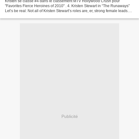
Kristen se classe #4 dans le classement MTV Hollywood Crush pour
"Favorites Fierce Heroines of 2010" . 4. Kristen Stewart in “The Runaways”
Let’s be real: Not all of Kristen Stewart’s roles are, er, strong female leads.
(*cough* Bella Swan is a whiner...
Publicité