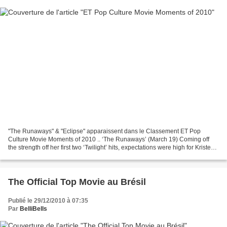
"The Runaways" & "Eclipse" apparaissent dans le Classement ET Pop
Culture Movie Moments of 2010 .. ‘The Runaways’ (March 19) Coming off
the strength off her first two ‘Twilight’ hits, expectations were high for Kristen
Stewart’s turn as Joan Jett in this...
The Official Top Movie au Brésil
Publié le 29/12/2010 à 07:35
Par
BelliBells