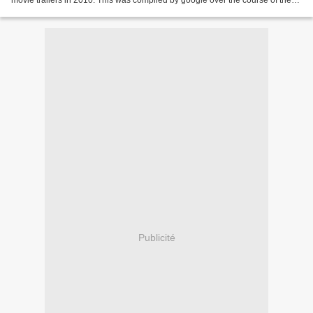
movie trailers in 2010. This was compiled by google over the course of the
year, with some surprise...
Publicité