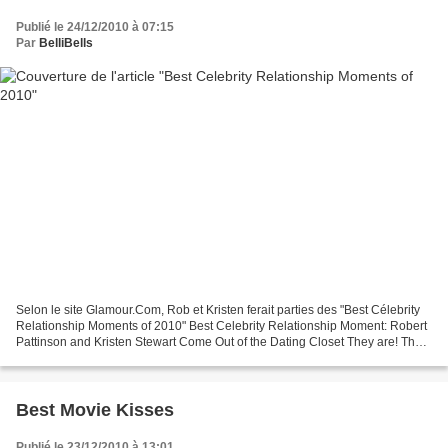
Publié le 24/12/2010 à 07:15
Par
BelliBells
Selon le site Glamour.Com, Rob et Kristen ferait parties des "Best Célebrity
Relationship Moments of 2010" Best Celebrity Relationship Moment: Robert
Pattinson and Kristen Stewart Come Out of the Dating Closet They are! They
aren’t! They are! They aren’t!...
Best Movie Kisses
Publié le 23/12/2010 à 13:01