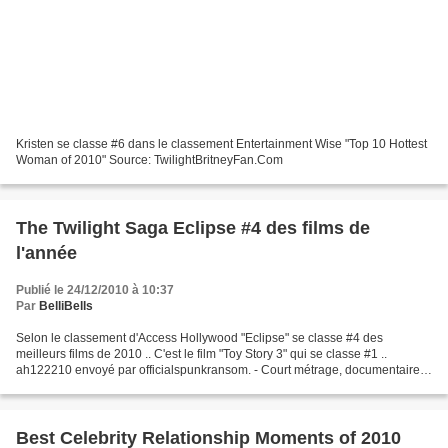
Kristen se classe #6 dans le classement Entertainment Wise "Top 10 Hottest
Woman of 2010" Source: TwilightBritneyFan.Com
The Twilight Saga Eclipse #4 des films de
l'année
Publié le 24/12/2010 à 10:37
Par
BelliBells
Selon le classement d'Access Hollywood "Eclipse" se classe #4 des
meilleurs films de 2010 .. C'est le film "Toy Story 3" qui se classe #1 ..
ah122210 envoyé par officialspunkransom. - Court métrage, documentaire
et bande annonce. Source: TwilightBrit...
Best Celebrity Relationship Moments of 2010