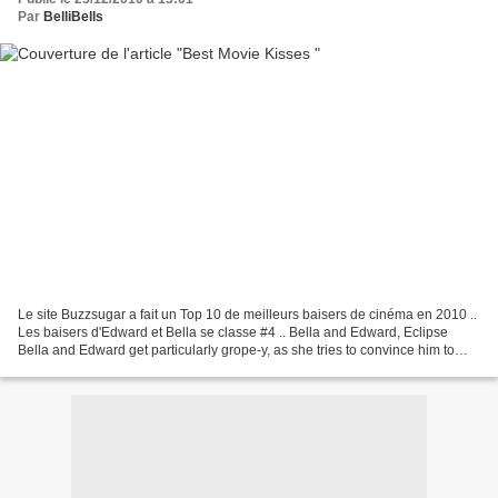
Par
BelliBells
Le site Buzzsugar a fait un Top 10 de meilleurs baisers de cinéma en 2010 ..
Les baisers d'Edward et Bella se classe #4 .. Bella and Edward, Eclipse
Bella and Edward get particularly grope-y, as she tries to convince him to
sleep with her. We definitely...