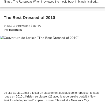
fillms .. The Runaways When I reviewed the movie back in March I called
Kristen Stewart a modern James Dean....
The Best Dressed of 2010
Publié le 23/12/2010 à 07:15
Par
BelliBells
Le site ELLE.Com a effecter un classement des plus belle robes sur le tapis
rouge en 2010 .. Kristen se classe #21 avec la robe qu'elle portait à New
York lors de la promo d'Eclipse .. Kristen Stewart at a New York City
screening of Twilight, June 28...