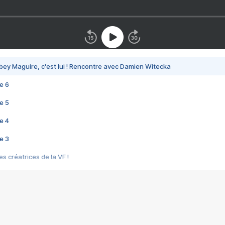
bey Maguire, c'est lui ! Rencontre avec Damien Witecka
e 6
e 5
e 4
e 3
s créatrices de la VF !
e 2
e 1
e Mektoub My Love arrive enfin ! Rencontre avec Shaïn Boumedine et Sal