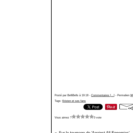
Posté par BelliBells à 19:18 -
Commentaires [
…
]
- Permalien [
#
Tags:
Kristen et ses fans
Vous aimez ?
0 vote
Sur le tournage de 'Against All Ennemies'