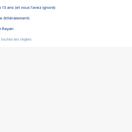
 a 13 ans (et vous l'avez ignoré)
e (littéralement)
im Rayan
 toutes les règles
s les jeux vidéo
us choquant de Rockstar ? - Le scandale BULLY
e plus moche de Steam
du RÊVE tourne au CAUCHEMAR
pendant 8 heures
it… à tort
umiliés par un jeu vidéo
ire - Final Fantasy 8