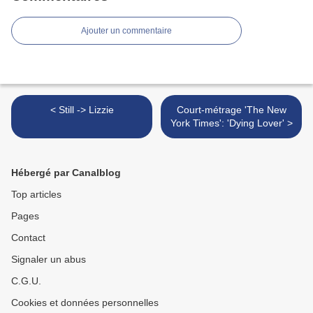
Ajouter un commentaire
< Still -> Lizzie
Court-métrage 'The New
York Times': 'Dying Lover' >
Hébergé par Canalblog
Top articles
Pages
Contact
Signaler un abus
C.G.U.
Cookies et données personnelles