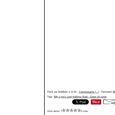
Posté par BelliBells à 10:50 -
Commentaires [
…
]
- Permalien [
#
Tags:
Billy Lynn's Long Halftime Walk - Dates de sortie
Vous aimez ?
0 vote