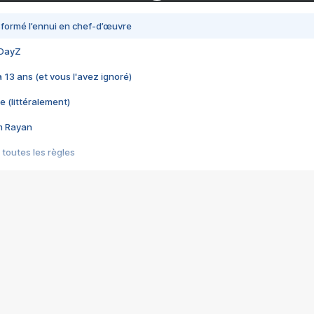
nsformé l’ennui en chef-d’œuvre
 DayZ
 a 13 ans (et vous l'avez ignoré)
e (littéralement)
im Rayan
 toutes les règles
s les jeux vidéo
us choquant de Rockstar ? - Le scandale BULLY
e plus moche de Steam
du RÊVE tourne au CAUCHEMAR
pendant 8 heures
it… à tort