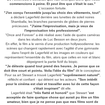
commencions à peine. Et peut être que c'était le cas."
L'occasion fortuite.
"J'en conçu l'ensemble jusqu'au choix des vêtements, tout"
,
a déclaré Lagerfeld derrière ses lunettes de soleil noires
Shamballa, les branches parsemés de globes de pierres
précieuses.
"J'aime l'improvisation, mais je veux de
l'improvisation très professionnel".
"Once and Forever" a été réalisé avec l'aide de quatre caméras
dans les studios de Luc Besson en deux jours.
En effet, le film a le vernis d'une production hollywoodienne: les
scènes qui changent rapidement avec l'agilité d'une gymnaste
dans l'esprit de Lagerfeld et les images en couleurs qui
représentent l'ensemble du film, alors que celles en noir et blanc
dépeignent la partie fictif du biopic.
"Je déteste quand tout prend des heures. Je pense que ce
doit être court et pointu. Voila l'idée du film"
dit le concepteur.
Pour sa art Stewart a trouvé Lagerfeld
"suprêmement naturel"
,
réfléchi et confiant - qui déteint sur les acteurs.
"Son intérêt
pour le cinéma est clair et travailler avec lui de cette façon
c'était inspirant"
dit elle.
Lagerfeld était
"très flatté et honoré"
que Stewart "
est
acceptée de faire quelque chose qui aurait pu être un film
amateur, bien que je ne pense pas que mes films sont de