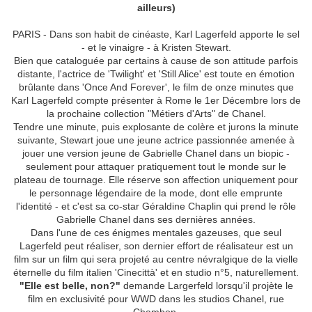
ailleurs)
PARIS - Dans son habit de cinéaste, Karl Lagerfeld apporte le sel
- et le vinaigre - à Kristen Stewart.
Bien que cataloguée par certains à cause de son attitude parfois
distante, l'actrice de 'Twilight' et 'Still Alice' est toute en émotion
brûlante dans 'Once And Forever', le film de onze minutes que
Karl Lagerfeld compte présenter à Rome le 1er Décembre lors de
la prochaine collection "Métiers d'Arts" de Chanel.
Tendre une minute, puis explosante de colère et jurons la minute
suivante, Stewart joue une jeune actrice passionnée amenée à
jouer une version jeune de Gabrielle Chanel dans un biopic -
seulement pour attaquer pratiquement tout le monde sur le
plateau de tournage. Elle réserve son affection uniquement pour
le personnage légendaire de la mode, dont elle emprunte
l'identité - et c'est sa co-star Géraldine Chaplin qui prend le rôle
Gabrielle Chanel dans ses dernières années.
Dans l'une de ces énigmes mentales gazeuses, que seul
Lagerfeld peut réaliser, son dernier effort de réalisateur est un
film sur un film qui sera projeté au centre névralgique de la vielle
éternelle du film italien 'Cinecittà' et en studio n°5, naturellement.
"Elle est belle, non?"
demande Largerfeld lorsqu'il projète le
film en exclusivité pour WWD dans les studios Chanel, rue