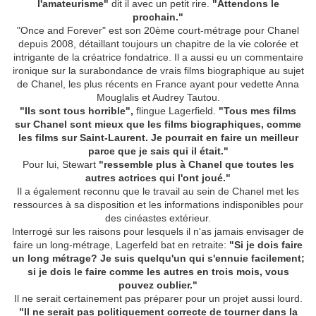
l'amateurisme"
dit il avec un petit rire.
"Attendons le
prochain."
"Once and Forever" est son 20ème court-métrage pour Chanel
depuis 2008, détaillant toujours un chapitre de la vie colorée et
intrigante de la créatrice fondatrice. Il a aussi eu un commentaire
ironique sur la surabondance de vrais films biographique au sujet
de Chanel, les plus récents en France ayant pour vedette Anna
Mouglalis et Audrey Tautou.
"Ils sont tous horrible",
flingue Lagerfield.
"Tous mes films
sur Chanel sont mieux que les films biographiques, comme
les films sur Saint-Laurent. Je pourrait en faire un meilleur
parce que je sais qui il était."
Pour lui, Stewart
"ressemble plus à Chanel que toutes les
autres actrices qui l'ont joué."
Il a également reconnu que le travail au sein de Chanel met les
ressources à sa disposition et les informations indisponibles pour
des cinéastes extérieur.
Interrogé sur les raisons pour lesquels il n'as jamais envisager de
faire un long-métrage, Lagerfeld bat en retraite:
"Si je dois faire
un long métrage? Je suis quelqu'un qui s'ennuie facilement;
si je dois le faire comme les autres en trois mois, vous
pouvez oublier."
Il ne serait certainement pas préparer pour un projet aussi lourd.
"Il ne serait pas politiquement correcte de tourner dans la