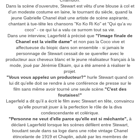
Chambon.
Dans la scène d'ouverutre, Stewart est vêtu d'une blouse à col et
d'un modeste costume en laine, le tournant du siècle, quand la
jeune Gabrielle Chanel était une artiste de scène aspirante,
chantant à tue-tête les chansons "Ko Ko Ri Ko" et "Qui qu'a vu
coco" - ce qui lui a valu ce surnom tout sa vie.
Dans une interview, Lagerfeld à précisé que
"l'image finale de
Chanel est la vieille dame"
et non pas la Coco vive et
affectueuse du biopic dans son ensemble - si jamais le
personnage de Stewart cessait de se quereller avec le
producteur aux cheveux blanc et le jeune réalisateur français à la
mode, joué par Jérémie Elkaim, qui a été amené à réaliser le
projet.
"Vous vous appelez un producteur?"
hurle Stewart quand on
lui dit qu'elle doit se rendre à une conférence de presse sur le
film sans même avoir tourné une seule scène.
"C'est des
foutaises!"
Lagerfeld a dit qu'il a écrit le film avec Stewart en tête, convaincu
qu'elle pourrait jouer à la perfection le rôle de la diva
condescendante et colérique.
"Personne ne veut d'elle parce qu'elle est si méchante",
à
déclaré Lagerfeld lorsque les scènes défilent entre Stewart,
boudant seule dans sa loge dans une robe vintage Chanel
étincelante de 1919 et Chaplin, adulé par les membres de