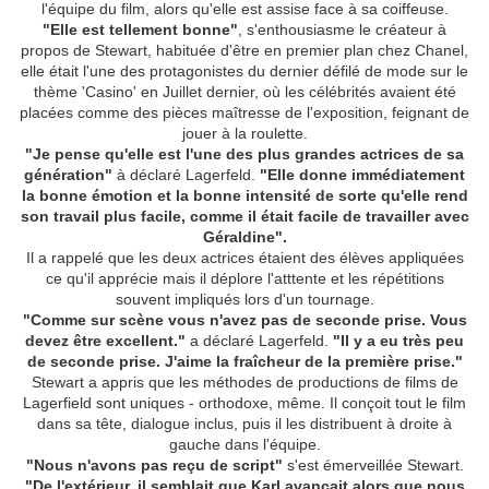
l'équipe du film, alors qu'elle est assise face à sa coiffeuse.
"Elle est tellement bonne"
, s'enthousiasme le créateur à
propos de Stewart, habituée d'être en premier plan chez Chanel,
elle était l'une des protagonistes du dernier défilé de mode sur le
thème 'Casino' en Juillet dernier, où les célébrités avaient été
placées comme des pièces maîtresse de l'exposition, feignant de
jouer à la roulette.
"Je pense qu'elle est l'une des plus grandes actrices de sa
génération"
à déclaré Lagerfeld.
"Elle donne immédiatement
la bonne émotion et la bonne intensité de sorte qu'elle rend
son travail plus facile, comme il était facile de travailler avec
Géraldine".
Il a rappelé que les deux actrices étaient des élèves appliquées
ce qu'il apprécie mais il déplore l'atttente et les répétitions
souvent impliqués lors d'un tournage.
"Comme sur scène vous n'avez pas de seconde prise. Vous
devez être excellent."
a déclaré Lagerfeld.
"Il y a eu très peu
de seconde prise. J'aime la fraîcheur de la première prise."
Stewart a appris que les méthodes de productions de films de
Lagerfield sont uniques - orthodoxe, même. Il conçoit tout le film
dans sa tête, dialogue inclus, puis il les distribuent à droite à
gauche dans l'équipe.
"Nous n'avons pas reçu de script"
s'est émerveillée Stewart.
"De l'extérieur, il semblait que Karl avançait alors que nous