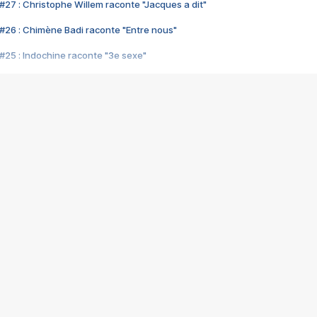
#27 : Christophe Willem raconte "Jacques a dit"
#26 : Chimène Badi raconte "Entre nous"
#25 : Indochine raconte "3e sexe"
#24 : Zaho raconte "C'est chelou"
#23 : Patrick Bruel raconte "Au café des délices"
#22 : Kyo raconte "Le chemin"
#21 : Nolwenn Leroy raconte "Cassé"
#20 : Patrick Hernandez raconte "Born to be alive"
#19 : Lorie raconte "Près de moi"
#18 : Michael Jones raconte "A nos actes manqués" (avec Jean-Jacque
#17 : Khaled raconte "Aïcha"
#16 : Corneille raconte "Parce qu'on vient de loin"
#15 : Indochine raconte "L'aventurier"