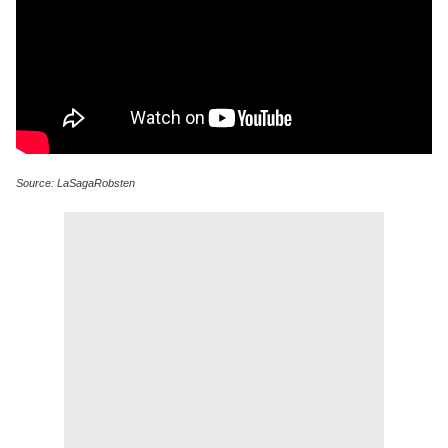
Source: LaSagaRobsten