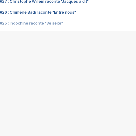
#27 : Christophe Willem raconte "Jacques a dit"
#26 : Chimène Badi raconte "Entre nous"
#25 : Indochine raconte "3e sexe"
#24 : Zaho raconte "C'est chelou"
#23 : Patrick Bruel raconte "Au café des délices"
#22 : Kyo raconte "Le chemin"
#21 : Nolwenn Leroy raconte "Cassé"
#20 : Patrick Hernandez raconte "Born to be alive"
#19 : Lorie raconte "Près de moi"
#18 : Michael Jones raconte "A nos actes manqués" (avec Jean-Jacque
#17 : Khaled raconte "Aïcha"
#16 : Corneille raconte "Parce qu'on vient de loin"
#15 : Indochine raconte "L'aventurier"