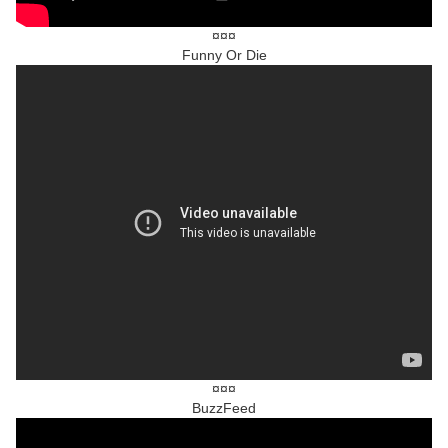
¤¤¤
Funny Or Die
¤¤¤
BuzzFeed