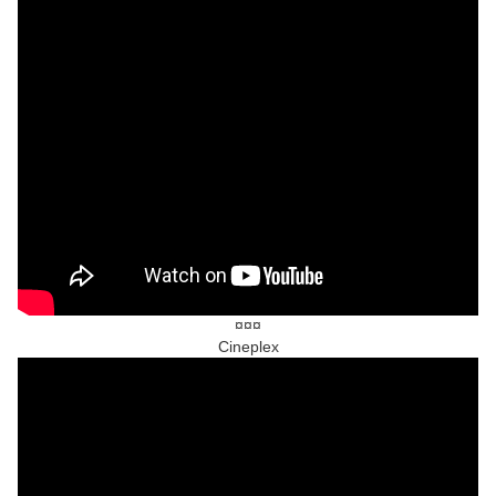
¤¤¤
Cineplex