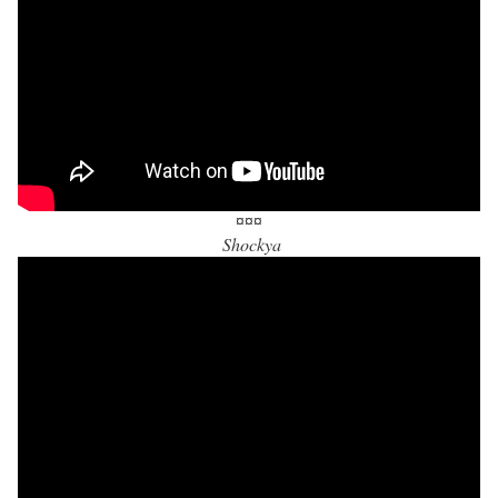
¤¤¤
Shockya