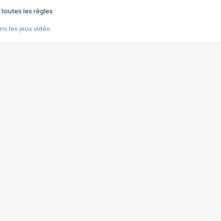
 toutes les règles
s les jeux vidéo
us choquant de Rockstar ? - Le scandale BULLY
e plus moche de Steam
du RÊVE tourne au CAUCHEMAR
pendant 8 heures
it… à tort
umiliés par un jeu vidéo
ire - Final Fantasy 8
ti un empire - Age of Empires
story DOFUS
tard, il crée l'un des pires jeux de tous les temps, MindsEye.