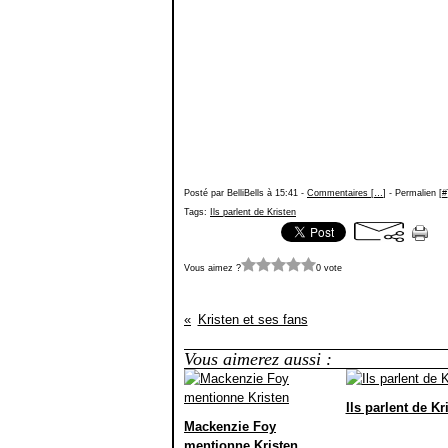
Posté par BelliBells à 15:41 -
Commentaires [
…
]
- Permalien [
#
Tags:
Ils parlent de Kristen
Vous aimez ?
0 vote
Kristen et ses fans
Vous aimerez aussi :
Ils parlent de Kr
Mackenzie Foy
mentionne Kristen