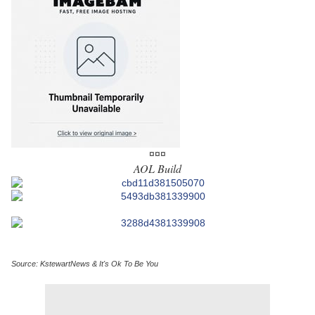
¤¤¤
AOL Build
Source: KstewartNews & It's Ok To Be You