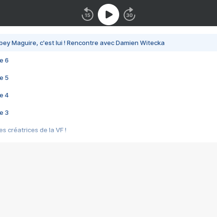
bey Maguire, c'est lui ! Rencontre avec Damien Witecka
e 6
e 5
e 4
e 3
s créatrices de la VF !
e 2
e 1
e Mektoub My Love arrive enfin ! Rencontre avec Shaïn Boumedine et Sal
i : après Toni en famille