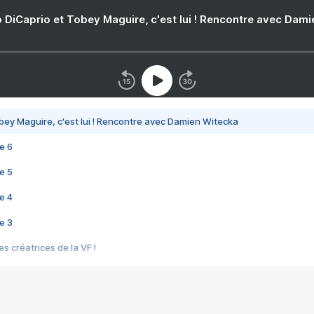
 DiCaprio et Tobey Maguire, c'est lui ! Rencontre avec Dam
bey Maguire, c'est lui ! Rencontre avec Damien Witecka
e 6
e 5
e 4
e 3
s créatrices de la VF !
e 2
e 1