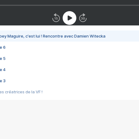
bey Maguire, c'est lui ! Rencontre avec Damien Witecka
e 6
e 5
e 4
e 3
s créatrices de la VF !
e 2
e 1
e Mektoub My Love arrive enfin ! Rencontre avec Shaïn Boumedine et Sal
i : après Toni en famille