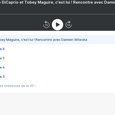
 DiCaprio et Tobey Maguire, c'est lui ! Rencontre avec Dam
bey Maguire, c'est lui ! Rencontre avec Damien Witecka
e 6
e 5
e 4
e 3
s créatrices de la VF !
e 2
e 1
e Mektoub My Love arrive enfin ! Rencontre avec Shaïn Boumedine et Sal