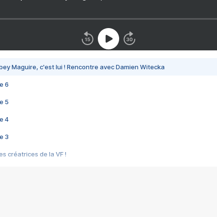
bey Maguire, c'est lui ! Rencontre avec Damien Witecka
e 6
e 5
e 4
e 3
s créatrices de la VF !
e 2
e 1
e Mektoub My Love arrive enfin ! Rencontre avec Shaïn Boumedine et Sal