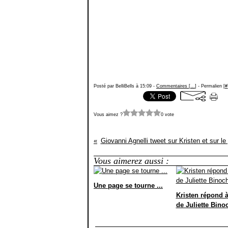
Posté par BelliBells à 15:09 -
Commentaires [
…
]
- Permalien [
#
Vous aimez ?
0 vote
Giovanni Agnelli tweet sur Kristen et sur le 
Vous aimerez aussi :
Une page se tourne ...
Kristen répond à
de Juliette Bino