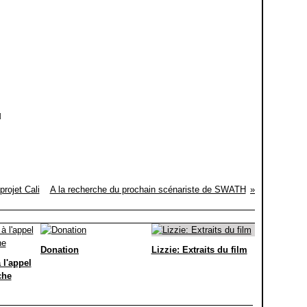
]
projet Cali
A la recherche du prochain scénariste de SWATH
Donation
Lizzie: Extraits du film
 l'appel
che