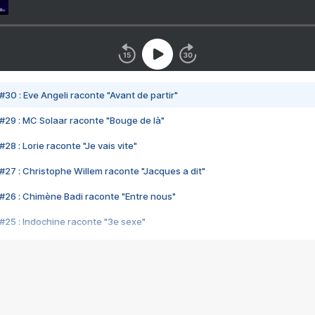
#30 : Eve Angeli raconte "Avant de partir"
#29 : MC Solaar raconte "Bouge de là"
28 : Lorie raconte "Je vais vite"
#27 : Christophe Willem raconte "Jacques a dit"
#26 : Chimène Badi raconte "Entre nous"
#25 : Indochine raconte "3e sexe"
#24 : Zaho raconte "C'est chelou"
#23 : Patrick Bruel raconte "Au café des délices"
#22 : Kyo raconte "Le chemin"