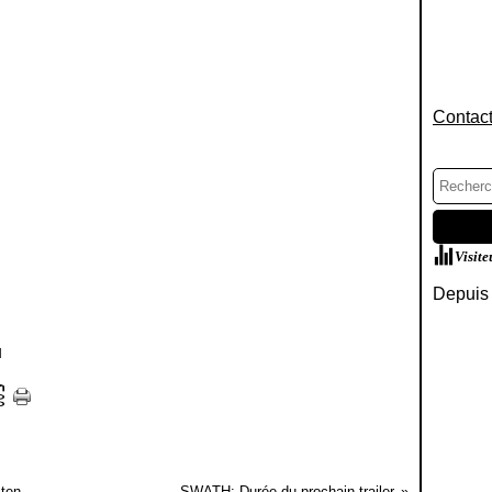
Contact
Visite
Depuis 
]
sten
SWATH: Durée du prochain trailer