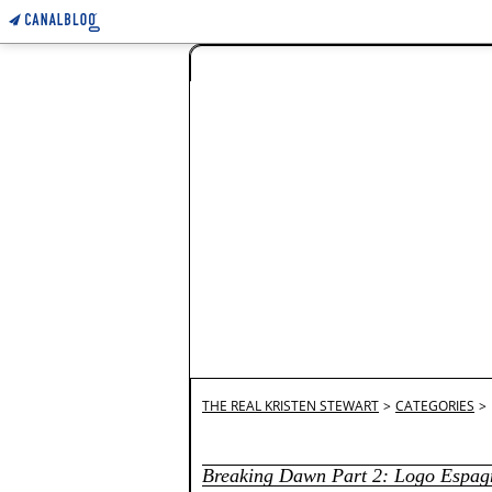
THE REAL KRISTEN STEWART
>
CATEGORIES
>
Breaking Dawn Part 2: Logo Espag