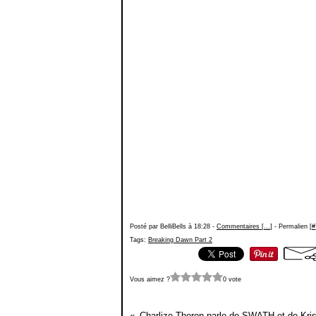
Posté par BelliBells à 18:28 -
Commentaires [
…
]
- Permalien [
#
Tags:
Breaking Dawn Part 2
Vous aimez ?
0 vote
Charlize Theron parle de SWATH et de Kri