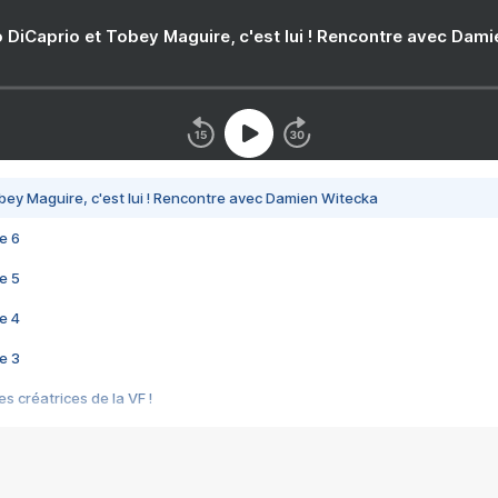
 DiCaprio et Tobey Maguire, c'est lui ! Rencontre avec Dam
bey Maguire, c'est lui ! Rencontre avec Damien Witecka
e 6
e 5
e 4
e 3
s créatrices de la VF !
e 2
e 1