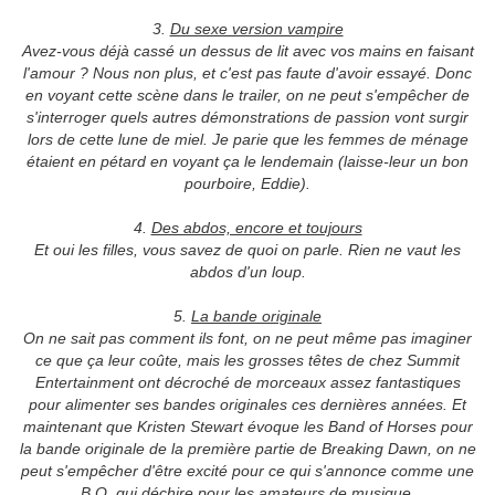
3.
Du sexe version vampire
Avez-vous déjà cassé un dessus de lit avec vos mains en faisant
l'amour ? Nous non plus, et c'est pas faute d'avoir essayé. Donc
en voyant cette scène dans le trailer, on ne peut s'empêcher de
s'interroger quels autres démonstrations de passion vont surgir
lors de cette lune de miel. Je parie que les femmes de ménage
étaient en pétard en voyant ça le lendemain (laisse-leur un bon
pourboire, Eddie).
4.
Des abdos, encore et toujours
Et oui les filles, vous savez de quoi on parle. Rien ne vaut les
abdos d'un loup.
5.
La bande originale
On ne sait pas comment ils font, on ne peut même pas imaginer
ce que ça leur coûte, mais les grosses têtes de chez Summit
Entertainment ont décroché de morceaux assez fantastiques
pour alimenter ses bandes originales ces dernières années. Et
maintenant que Kristen Stewart évoque les Band of Horses pour
la bande originale de la première partie de Breaking Dawn, on ne
peut s'empêcher d'être excité pour ce qui s'annonce comme une
B.O. qui déchire pour les amateurs de musique.