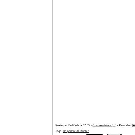
Posté par BelliBells à 07:05 -
Commentaires [
…
]
- Permalien [
#
Tags:
Ils parlent de Kristen