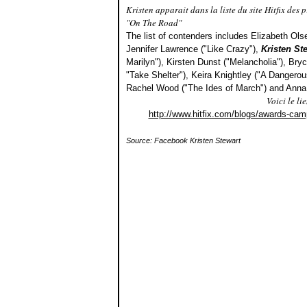
Kristen apparait dans la liste du site Hitfix de
"On The Road"
The list of contenders includes Elizabeth Ols
Jennifer Lawrence ("Like Crazy"),
Kristen St
Marilyn"), Kirsten Dunst ("Melancholia"), Bry
"Take Shelter"), Keira Knightley ("A Dangero
Rachel Wood ("The Ides of March") and Anna 
Voici le lie
http://www.hitfix.com/blogs/awards-cam
Source: Facebook Kristen Stewart