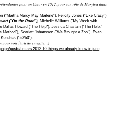
s prétendantes pour un Oscar en 2012, pour son rôle de Marylou dans
en ("Martha Marcy May Marlene"), Felicity Jones ("Like Crazy"),
ewart ("On the Road"),
Michelle Williams ("My Week with
ce Dallas Howard ("The Help"), Jessica Chastain ("The Help,"
us Method"), Scarlett Johansson ("We Brought a Zoo"), Evan
Kendrick ("50/50").
n pour voir l'artcile en entier ;)
paign/posts/oscars-2012-10-things-we-already-know-in-june