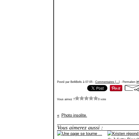
Posté par BelliBells à 07:05 -
Commentaires [
…
]
- Permalien [
#
Vous aimez ?
0 vote
Photo insolite.
Vous aimerez aussi :