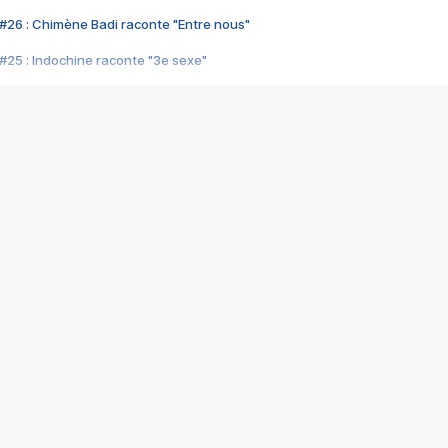
#26 : Chimène Badi raconte "Entre nous"
#25 : Indochine raconte "3e sexe"
#24 : Zaho raconte "C'est chelou"
#23 : Patrick Bruel raconte "Au café des délices"
#22 : Kyo raconte "Le chemin"
#21 : Nolwenn Leroy raconte "Cassé"
#20 : Patrick Hernandez raconte "Born to be alive"
#19 : Lorie raconte "Près de moi"
#18 : Michael Jones raconte "A nos actes manqués" (avec Jean-Jacque
#17 : Khaled raconte "Aïcha"
#16 : Corneille raconte "Parce qu'on vient de loin"
#15 : Indochine raconte "L'aventurier"