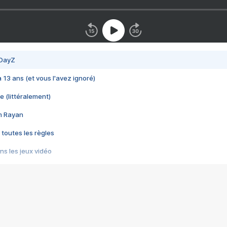
 DayZ
 a 13 ans (et vous l'avez ignoré)
e (littéralement)
im Rayan
 toutes les règles
s les jeux vidéo
us choquant de Rockstar ? - Le scandale BULLY
e plus moche de Steam
du RÊVE tourne au CAUCHEMAR
pendant 8 heures