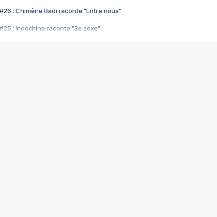
#26 : Chimène Badi raconte "Entre nous"
#25 : Indochine raconte "3e sexe"
#24 : Zaho raconte "C'est chelou"
#23 : Patrick Bruel raconte "Au café des délices"
#22 : Kyo raconte "Le chemin"
#21 : Nolwenn Leroy raconte "Cassé"
#20 : Patrick Hernandez raconte "Born to be alive"
#19 : Lorie raconte "Près de moi"
#18 : Michael Jones raconte "A nos actes manqués" (avec Jean-Jacque
#17 : Khaled raconte "Aïcha"
#16 : Corneille raconte "Parce qu'on vient de loin"
#15 : Indochine raconte "L'aventurier"