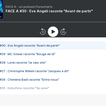
FACE A - un podcast Purecharts
FACE A #30 : Eve Angeli raconte "Avant de partir"
#30 : Eve Angeli raconte "Avant de partir"
#29 : MC Solaar raconte "Bouge de là"
28 : Lorie raconte "Je vais vite"
#27 : Christophe Willem raconte "Jacques a dit"
#26 : Chimène Badi raconte "Entre nous"
#25 : Indochine raconte "3e sexe"
#24 : Zaho raconte "C'est chelou"
#23 : Patrick Bruel raconte "Au café des délices"