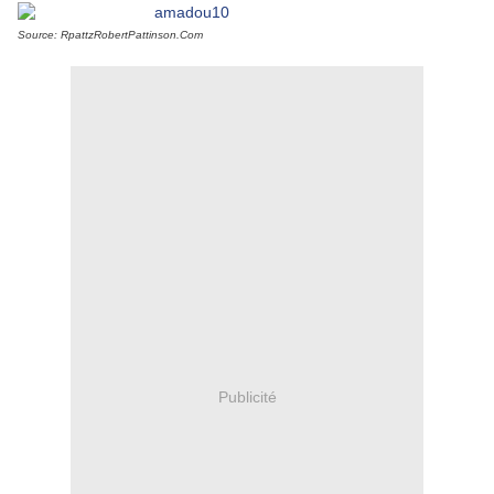
Source: RpattzRobertPattinson.Com
Publicité