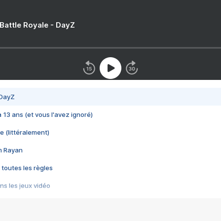
 Battle Royale - DayZ
 DayZ
 a 13 ans (et vous l'avez ignoré)
e (littéralement)
im Rayan
 toutes les règles
s les jeux vidéo
us choquant de Rockstar ? - Le scandale BULLY