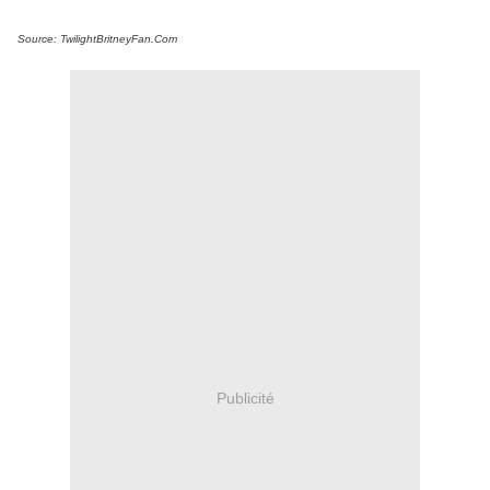
Source: TwilightBritneyFan.Com
Publicité