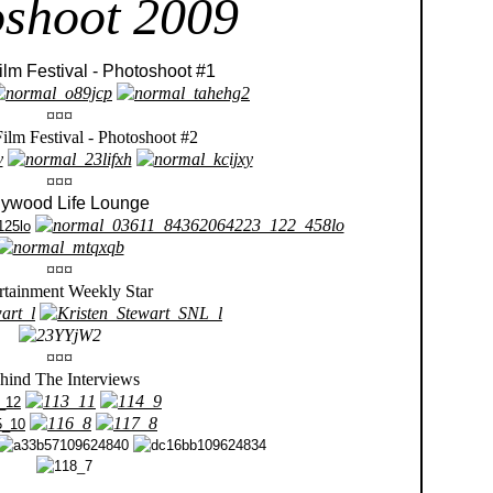
shoot 2009
lm Festival - Photoshoot #1
¤¤¤
ilm Festival - Photoshoot #2
¤¤¤
lywood Life Lounge
¤¤¤
rtainment Weekly Star
¤¤¤
hind The Interviews