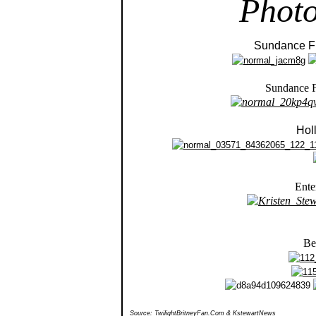
Photo
Sundance Fi
Sundance F
Hol
Ente
Be
Source: TwilightBritneyFan.Com & KstewartNews