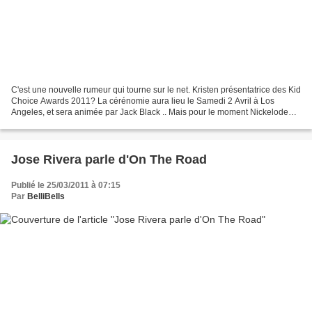
C'est une nouvelle rumeur qui tourne sur le net. Kristen présentatrice des Kid
Choice Awards 2011? La cérénomie aura lieu le Samedi 2 Avril à Los
Angeles, et sera animée par Jack Black .. Mais pour le moment Nickelodeon
n'as pas encore publié la liste...
Jose Rivera parle d'On The Road
Publié le 25/03/2011 à 07:15
Par
BelliBells