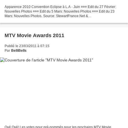
Apparence 2010 Convention Eclipse à L.A - Juin ¤¤¤ Edit du 27 Février:
Nouvelles Photos ¤¤¤ Edit du 5 Mars: Nouvelles Photos ¤¤¤ Edit du 23
Mars: Nouvelles Photos. Source: StewartFrance.Net &
Gossip_Dance.Blogspot.Com & TwilightBritneyFan.Com & Robst...
MTV Movie Awards 2011
Publié le 23/03/2011 à 07:15
Par
BelliBells
Oyé Oyé! Les votes pour pré-nommés pour les prochains MTV Movie