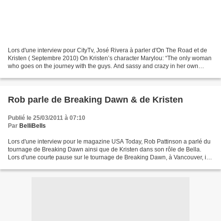
Lors d'une interview pour CityTv, José Rivera à parler d'On The Road et de
Kristen ( Septembre 2010) On Kristen’s character Marylou: “The only woman
who goes on the journey with the guys. And sassy and crazy in her own
way.” On the women characters: “I...
Rob parle de Breaking Dawn & de Kristen
Publié le 25/03/2011 à 07:10
Par
BelliBells
Lors d'une interview pour le magazine USA Today, Rob Pattinson a parlé du
tournage de Breaking Dawn ainsi que de Kristen dans son rôle de Bella.
Lors d'une courte pause sur le tournage de Breaking Dawn, à Vancouver, il a
également offert quelques potins...