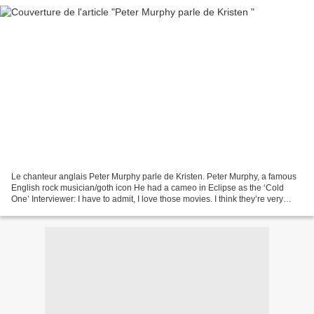
Le chanteur anglais Peter Murphy parle de Kristen. Peter Murphy, a famous
English rock musician/goth icon He had a cameo in Eclipse as the ‘Cold
One’ Interviewer: I have to admit, I love those movies. I think they’re very
clever. PM: I do too. I think...