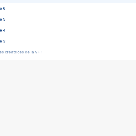
e 6
e 5
e 4
e 3
s créatrices de la VF !
e 2
e 1
e Mektoub My Love arrive enfin ! Rencontre avec Shaïn Boumedine et Sal
i : après Toni en famille
elle réalise le bouleversant Dites lui que je l'aime
ais ! Rencontre autour de Vie privée de Rebecca Zlotowski
 de Marguerite, Grave... Rencontre avec Ella Rumpf