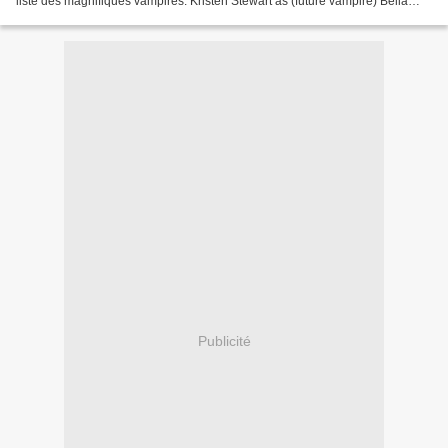
liste des magnifiques vampires: Kristen Stewart as (future vampire) Bella
Cullen in Twilight Nina Dobrev as...
Publicité