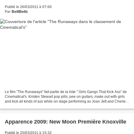
Publié le 26/03/2011 à 07:00
Par
BelliBells
Le film "The Runaways" fait partie de la liste " Girls Gangs That Kick Ass" de
Cinematical's. Kristen Stewart pop pills, pee on guitars, make out with girls
and kick all kinds of ass while on stage performing as Joan Jett and Cherie
Currie -- two members...
Apparence 2009: New Moon Première Knoxville
Publié le 25/03/2011 à 15:32