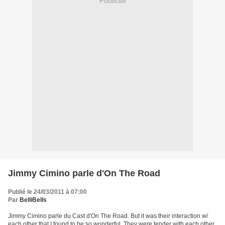
Publicité
Jimmy Cimino parle d'On The Road
Publié le 24/03/2011 à 07:00
Par
BelliBells
Jimmy Cimino parle du Cast d'On The Road. But it was their interaction w/
each other that I found to be so wonderful. They were tender with each other.