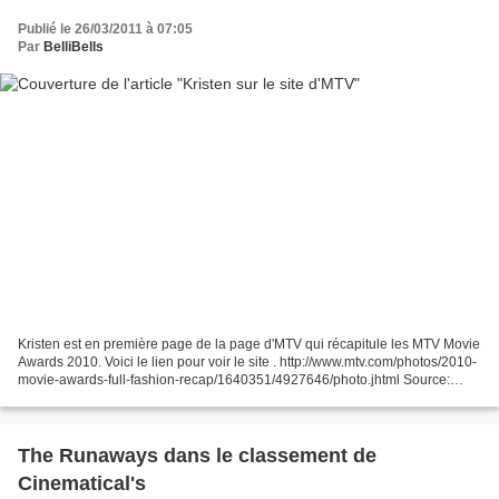
Publié le 26/03/2011 à 07:05
Par
BelliBells
Kristen est en première page de la page d'MTV qui récapitule les MTV Movie
Awards 2010. Voici le lien pour voir le site . http://www.mtv.com/photos/2010-
movie-awards-full-fashion-recap/1640351/4927646/photo.jhtml Source:
http://www.facebook.com/Kstew...
The Runaways dans le classement de
Cinematical's