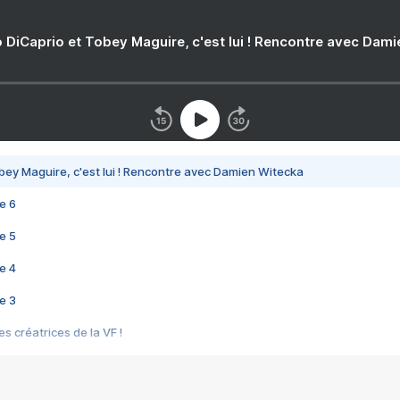
 DiCaprio et Tobey Maguire, c'est lui ! Rencontre avec Dam
bey Maguire, c'est lui ! Rencontre avec Damien Witecka
e 6
e 5
e 4
e 3
s créatrices de la VF !
e 2
e 1