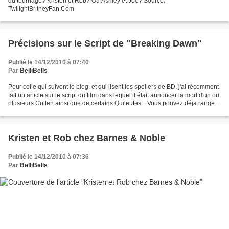
du tournage? Kristen et Rob? Ou Ashley et Joe? Source:
TwilightBritneyFan.Com
Précisions sur le Script de "Breaking Dawn"
Publié le 14/12/2010 à 07:40
Par
BelliBells
Pour celle qui suivent le blog, et qui lisent les spoilers de BD, j'ai récemment
fait un article sur le script du film dans lequel il était annoncer la mort d'un ou
plusieurs Cullen ainsi que de certains Quileutes .. Vous pouvez déja ranger
vos mouchoirs...
Kristen et Rob chez Barnes & Noble
Publié le 14/12/2010 à 07:36
Par
BelliBells