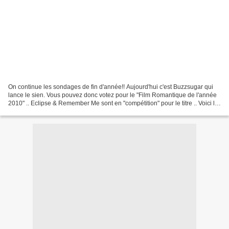
On continue les sondages de fin d'année!! Aujourd'hui c'est Buzzsugar qui
lance le sien. Vous pouvez donc votez pour le "Film Romantique de l'année
2010" .. Eclipse & Remember Me sont en "compétition" pour le titre .. Voici le
lien pour voter :) http://www.buzzsugar.com/Best-Movie-Romances-2010-
12473022/...