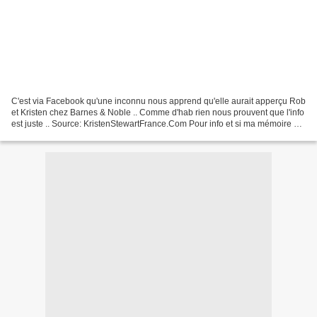
C'est via Facebook qu'une inconnu nous apprend qu'elle aurait apperçu Rob
et Kristen chez Barnes & Noble .. Comme d'hab rien nous prouvent que l'info
est juste .. Source: KristenStewartFrance.Com Pour info et si ma mémoire ne
déconne pas le "Barnes &...