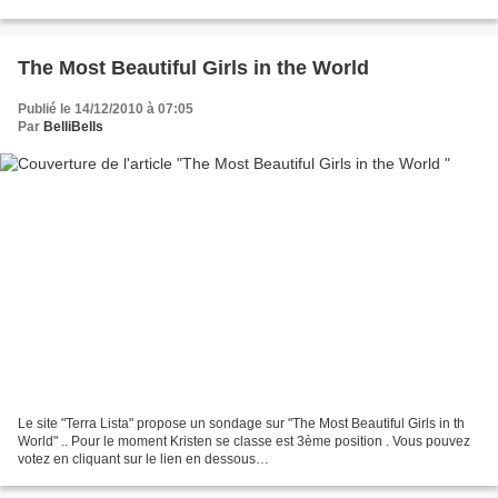
The Most Beautiful Girls in the World
Publié le 14/12/2010 à 07:05
Par
BelliBells
Le site "Terra Lista" propose un sondage sur "The Most Beautiful Girls in th
World" .. Pour le moment Kristen se classe est 3ème position . Vous pouvez
votez en cliquant sur le lien en dessous
http://listas.terra.com.br/beleza/4281-concurso-mulher-mais-linda-do-
mundo/...