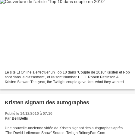
Le site E! Online a effectuer un Top 10 dans "Couple de 2010" Kristen et Rob
sont dans le classement , et ils sont Number 1 ... 1. Robert Pattinson &
Kristen Stewart This year, the Twilight couple gave fans what they wanted
most: Action! It took a little...
Kristen signant des autographes
Publié le 14/12/2010 à 07:10
Par
BelliBells
Une nouvelle-ancienne vidéo de Kristen signant des autographes après
"The David Letterman Show" Source: TwilightBritneyFan.Com